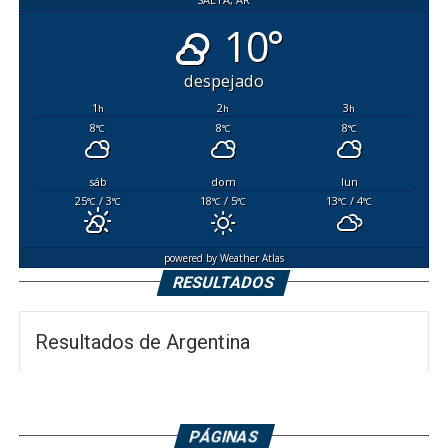
10°
despejado
1
2
3
h
h
h
8
8
8
°C
°C
°C
sáb
dom
lun
25
/ 3
18
/ 5
13
/ 4
°C
°C
°C
°C
°C
°C
powered by
Weather Atlas
RESULTADOS
Resultados de Argentina
PÁGINAS