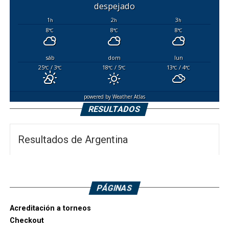
despejado
1
2
3
h
h
h
8
8
8
°C
°C
°C
sáb
dom
lun
25
/ 3
18
/ 5
13
/ 4
°C
°C
°C
°C
°C
°C
powered by
Weather Atlas
RESULTADOS
Resultados de Argentina
PÁGINAS
Acreditación a torneos
Checkout