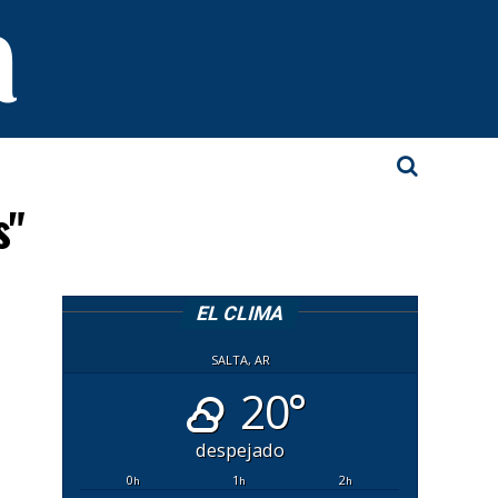
s"
EL CLIMA
SALTA, AR
20°
despejado
0
1
2
h
h
h