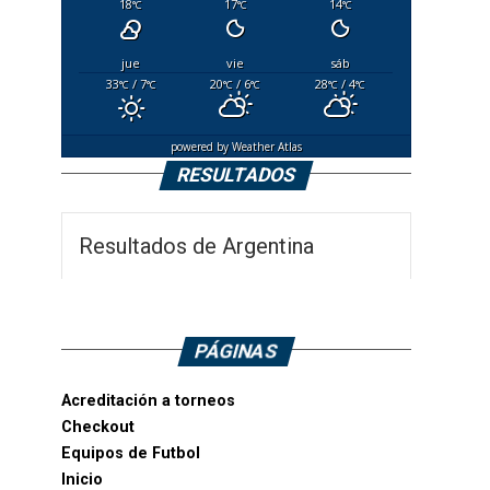
18
17
14
°C
°C
°C
jue
vie
sáb
33
/ 7
20
/ 6
28
/ 4
°C
°C
°C
°C
°C
°C
powered by
Weather Atlas
RESULTADOS
Resultados de Argentina
PÁGINAS
Acreditación a torneos
Checkout
Equipos de Futbol
Inicio