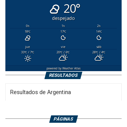
20°
despejado
0
1
2
h
h
h
18
17
14
°C
°C
°C
jue
vie
sáb
33
/ 7
20
/ 6
28
/ 4
°C
°C
°C
°C
°C
°C
powered by
Weather Atlas
RESULTADOS
Resultados de Argentina
PÁGINAS