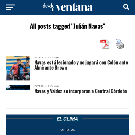
All posts tagged "Julián Navas"
FUTBOL
2 años ago
Navas está lesionado y no jugará con Colón ante
Almirante Brown
FUTBOL
4 años ago
Navas y Valdez se incorporan a Central Córdoba
EL CLIMA
SALTA, AR