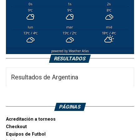
0
1
2
h
h
h
9
9
8
°C
°C
°C
lun
mar
mié
13
/ 4
15
/ 2
18
/ 4
°C
°C
°C
°C
°C
°C
powered by
Weather Atlas
RESULTADOS
Resultados de Argentina
PÁGINAS
Acreditación a torneos
Checkout
Equipos de Futbol