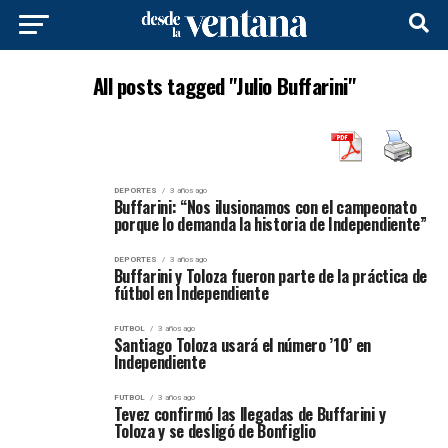
All posts tagged "Julio Buffarini"
DEPORTES
3 años ago
Buffarini: “Nos ilusionamos con el campeonato
porque lo demanda la historia de Independiente”
DEPORTES
3 años ago
Buffarini y Toloza fueron parte de la práctica de
fútbol en Independiente
FUTBOL
3 años ago
Santiago Toloza usará el número ’10’ en
Independiente
FUTBOL
3 años ago
Tevez confirmó las llegadas de Buffarini y
Toloza y se desligó de Bonfiglio