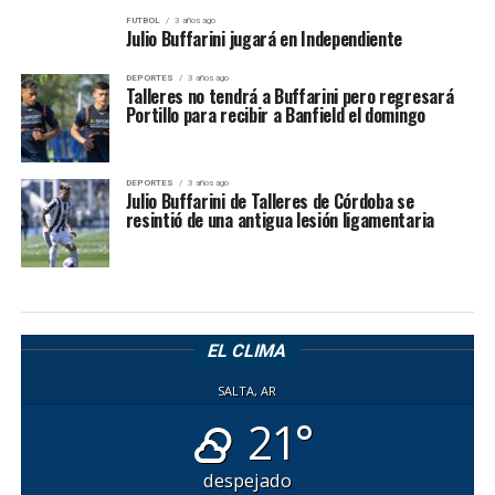
FUTBOL
3 años ago
Julio Buffarini jugará en Independiente
DEPORTES
3 años ago
Talleres no tendrá a Buffarini pero regresará
Portillo para recibir a Banfield el domingo
DEPORTES
3 años ago
Julio Buffarini de Talleres de Córdoba se
resintió de una antigua lesión ligamentaria
EL CLIMA
SALTA, AR
21°
despejado