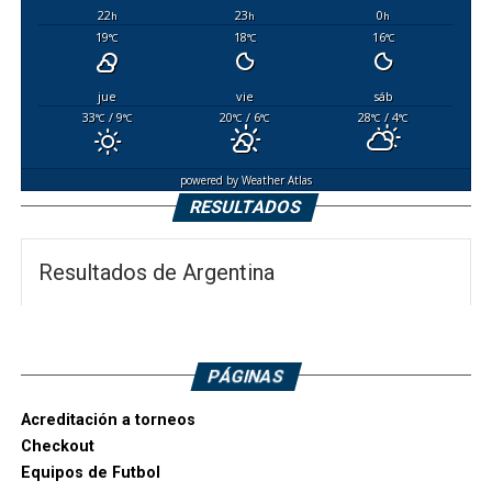
22
23
0
h
h
h
19
18
16
°C
°C
°C
jue
vie
sáb
33
/ 9
20
/ 6
28
/ 4
°C
°C
°C
°C
°C
°C
powered by
Weather Atlas
RESULTADOS
Resultados de Argentina
PÁGINAS
Acreditación a torneos
Checkout
Equipos de Futbol