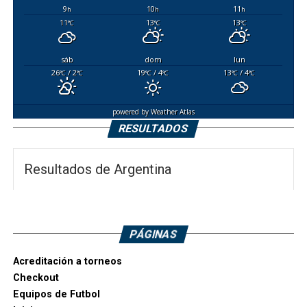
9
10
11
h
h
h
11
13
13
°C
°C
°C
sáb
dom
lun
26
/ 2
19
/ 4
13
/ 4
°C
°C
°C
°C
°C
°C
powered by
Weather Atlas
RESULTADOS
Resultados de Argentina
PÁGINAS
Acreditación a torneos
Checkout
Equipos de Futbol