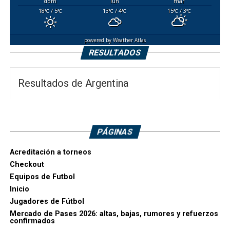
dom
lun
mar
18
/ 5
13
/ 4
15
/ 3
°C
°C
°C
°C
°C
°C
powered by
Weather Atlas
RESULTADOS
Resultados de Argentina
PÁGINAS
Acreditación a torneos
Checkout
Equipos de Futbol
Inicio
Jugadores de Fútbol
Mercado de Pases 2026: altas, bajas, rumores y refuerzos
confirmados