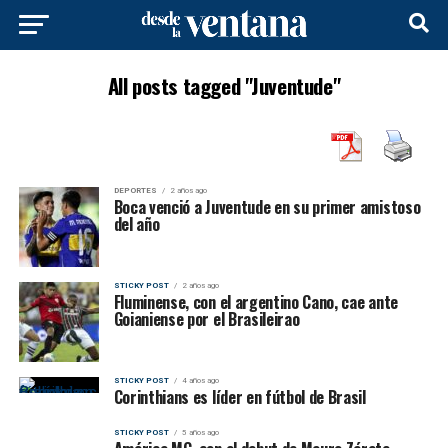
All posts tagged "Juventude"
DEPORTES
2 años ago
Boca venció a Juventude en su primer amistoso
del año
STICKY POST
2 años ago
Fluminense, con el argentino Cano, cae ante
Goianiense por el Brasileirao
STICKY POST
4 años ago
Corinthians es líder en fútbol de Brasil
STICKY POST
5 años ago