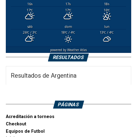
16
17
18
h
h
h
17
17
16
°C
°C
°C
sáb
dom
lun
26
/ 3
18
/ 4
13
/ 4
°C
°C
°C
°C
°C
°C
powered by
Weather Atlas
RESULTADOS
Resultados de Argentina
PÁGINAS
Acreditación a torneos
Checkout
Equipos de Futbol