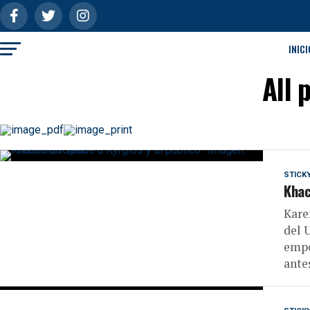
INICI
All 
STICK
Khac
Kare
del 
empe
antes