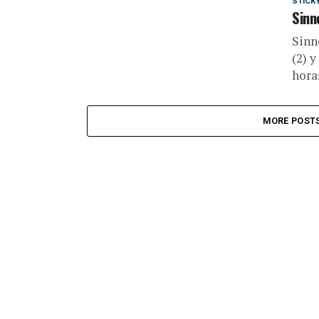
STICK
Sinn
Sinn
(2) 
hora
MORE POST