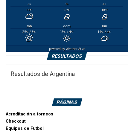
2
3
4
h
h
h
13
12
10
°C
°C
°C
sáb
dom
lun
25
/ 3
18
/ 4
14
/ 4
°C
°C
°C
°C
°C
°C
powered by
Weather Atlas
RESULTADOS
Resultados de Argentina
PÁGINAS
Acreditación a torneos
Checkout
Equipos de Futbol