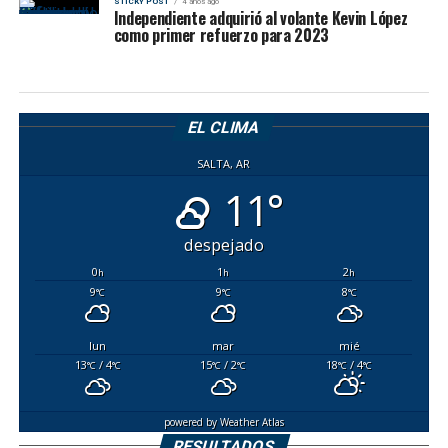
STICKY POST
4 años ago
Independiente adquirió al volante Kevin López
como primer refuerzo para 2023
EL CLIMA
SALTA, AR
11°
despejado
0
1
2
h
h
h
9
9
8
°C
°C
°C
lun
mar
mié
13
/ 4
15
/ 2
18
/ 4
°C
°C
°C
°C
°C
°C
powered by
Weather Atlas
RESULTADOS