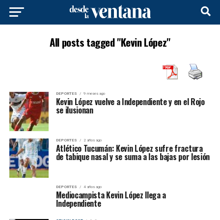
All posts tagged "Kevin López"
DEPORTES
9 meses ago
Kevin López vuelve a Independiente y en el Rojo
se ilusionan
DEPORTES
2 años ago
Atlético Tucumán: Kevin López sufre fractura
de tabique nasal y se suma a las bajas por lesión
DEPORTES
4 años ago
Mediocampista Kevin López llega a
Independiente