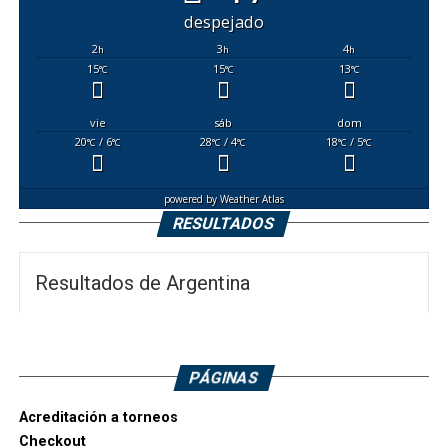
despejado
2
3
4
h
h
h
15
15
13
°C
°C
°C
vie
sáb
dom
20
/ 6
28
/ 4
18
/ 5
°C
°C
°C
°C
°C
°C
powered by
Weather Atlas
RESULTADOS
Resultados de Argentina
PÁGINAS
Acreditación a torneos
Checkout