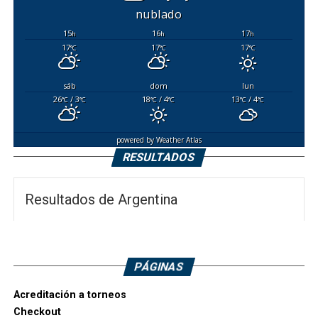
nublado
15
16
17
h
h
h
17
17
17
°C
°C
°C
sáb
dom
lun
26
/ 3
18
/ 4
13
/ 4
°C
°C
°C
°C
°C
°C
powered by
Weather Atlas
RESULTADOS
Resultados de Argentina
PÁGINAS
Acreditación a torneos
Checkout