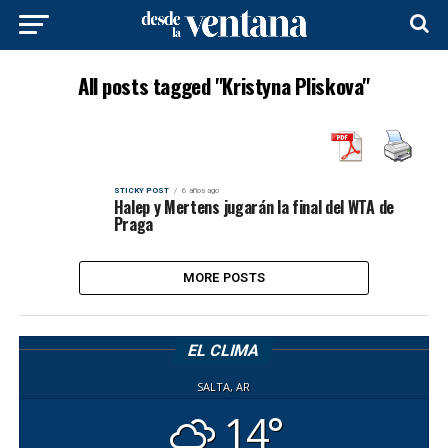
All posts tagged "Kristyna Pliskova"
STICKY POST
6 años ago
Halep y Mertens jugarán la final del WTA de
Praga
MORE POSTS
EL CLIMA
SALTA, AR
14°