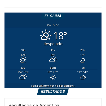
EL CLIMA
SALTA, AR
18°
despejado
18
19
20
h
h
h
17
14
12
°C
°C
°C
sáb
dom
lun
25
/ 3
18
/ 5
13
/ 4
°C
°C
°C
°C
°C
°C
Salta, AR
pron�stico del tiempo ▸
RESULTADOS
Resultados de Argentina