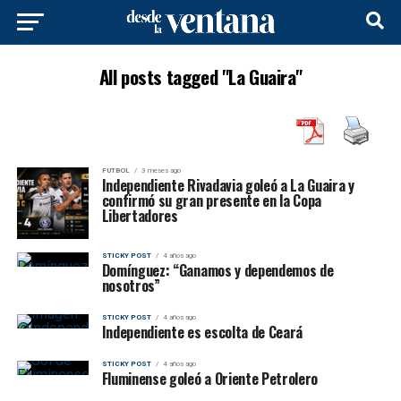
All posts tagged "La Guaira"
FUTBOL
3 meses ago
Independiente Rivadavia goleó a La Guaira y
confirmó su gran presente en la Copa
Libertadores
STICKY POST
4 años ago
Domínguez: “Ganamos y dependemos de
nosotros”
STICKY POST
4 años ago
Independiente es escolta de Ceará
STICKY POST
4 años ago
Fluminense goleó a Oriente Petrolero