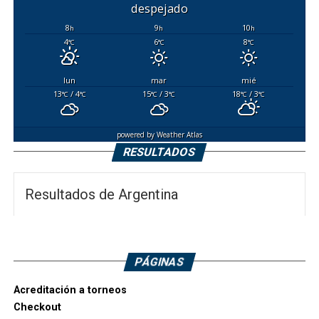
despejado
8
9
10
h
h
h
4
6
8
°C
°C
°C
lun
mar
mié
13
/ 4
15
/ 3
18
/ 3
°C
°C
°C
°C
°C
°C
powered by
Weather Atlas
RESULTADOS
Resultados de Argentina
PÁGINAS
Acreditación a torneos
Checkout