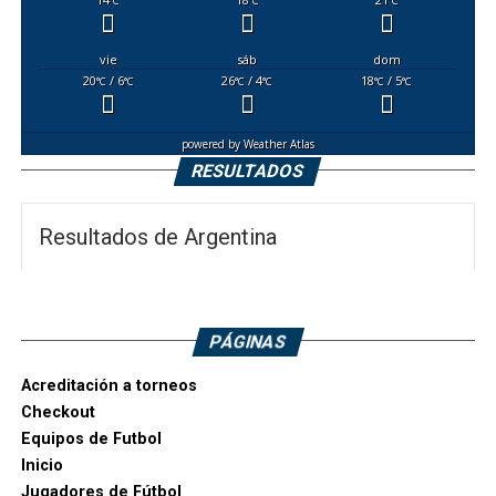
°C
°C
°C
vie
sáb
dom
20
/ 6
26
/ 4
18
/ 5
°C
°C
°C
°C
°C
°C
powered by
Weather Atlas
RESULTADOS
Resultados de Argentina
PÁGINAS
Acreditación a torneos
Checkout
Equipos de Futbol
Inicio
Jugadores de Fútbol