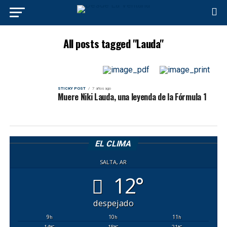
All posts tagged "Lauda"
STICKY POST
7 años ago
Muere Niki Lauda, una leyenda de la Fórmula 1
EL CLIMA
SALTA, AR
12°
despejado
9
10
11
h
h
h
14
18
21