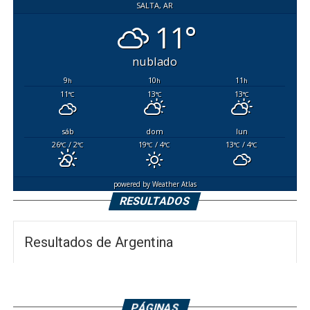
SALTA, AR
11°
nublado
9
10
11
h
h
h
11
13
13
°C
°C
°C
sáb
dom
lun
26
/ 2
19
/ 4
13
/ 4
°C
°C
°C
°C
°C
°C
powered by
Weather Atlas
RESULTADOS
Resultados de Argentina
PÁGINAS