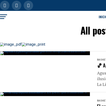
INICI
All pos
BASKE
🏀 A
Agus
ilus
La L
BASKE