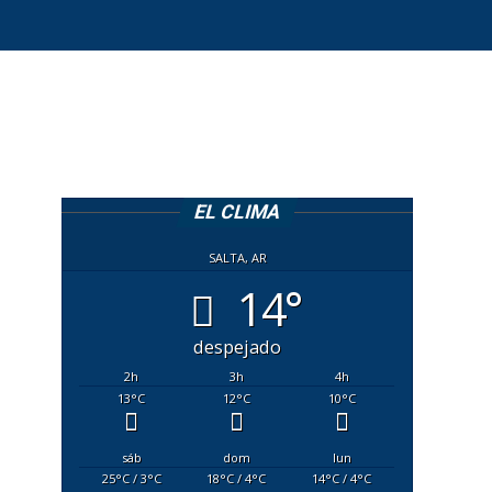
EL CLIMA
SALTA, AR
14°
despejado
2
h
3
h
4
h
13
°C
12
°C
10
°C
sáb
dom
lun
25
°C
/ 3
°C
18
°C
/ 4
°C
14
°C
/ 4
°C