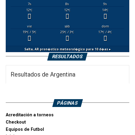
7
8
9
h
h
h
12
12
14
°C
°C
°C
vie
sáb
dom
19
/ 5
25
/ 3
17
/ 4
°C
°C
°C
°C
°C
°C
Salta, AR
pron�stico meteorol�gico para 10 d�as ▸
RESULTADOS
Resultados de Argentina
PÁGINAS
Acreditación a torneos
Checkout
Equipos de Futbol