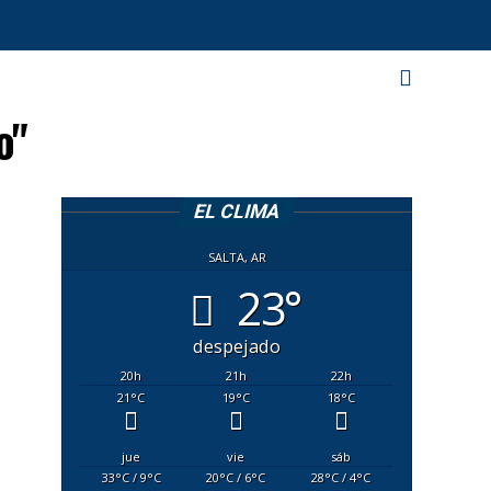
o"
EL CLIMA
SALTA, AR
23°
despejado
20
h
21
h
22
h
21
°C
19
°C
18
°C
jue
vie
sáb
33
°C
/ 9
°C
20
°C
/ 6
°C
28
°C
/ 4
°C