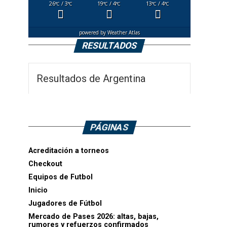
26
/ 3
19
/ 4
13
/ 4
°C
°C
°C
°C
°C
°C
powered by
Weather Atlas
RESULTADOS
Resultados de Argentina
PÁGINAS
Acreditación a torneos
Checkout
Equipos de Futbol
Inicio
Jugadores de Fútbol
Mercado de Pases 2026: altas, bajas,
rumores y refuerzos confirmados