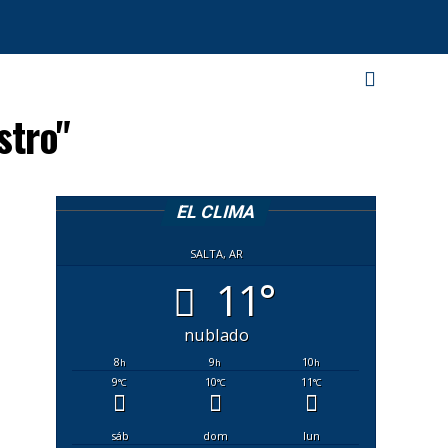
stro"
EL CLIMA
SALTA, AR
11°
nublado
8
9
10
h
h
h
9
10
11
°C
°C
°C
sáb
dom
lun