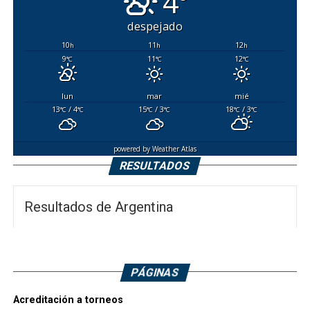
4°
despejado
10
11
12
h
h
h
9
11
12
°C
°C
°C
lun
mar
mié
13
/ 4
15
/ 3
18
/ 3
°C
°C
°C
°C
°C
°C
powered by
Weather Atlas
RESULTADOS
Resultados de Argentina
PÁGINAS
Acreditación a torneos