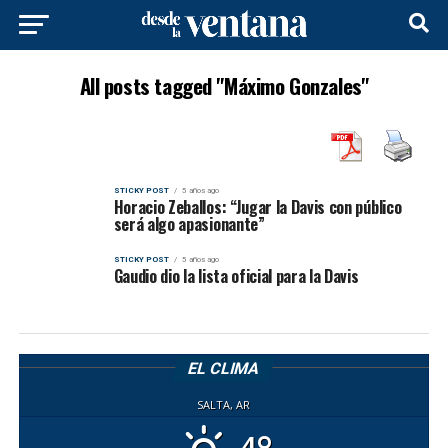
All posts tagged "Máximo Gonzales"
STICKY POST
5 años ago
Horacio Zeballos: “Jugar la Davis con público
será algo apasionante”
STICKY POST
5 años ago
Gaudio dio la lista oficial para la Davis
EL CLIMA
SALTA, AR