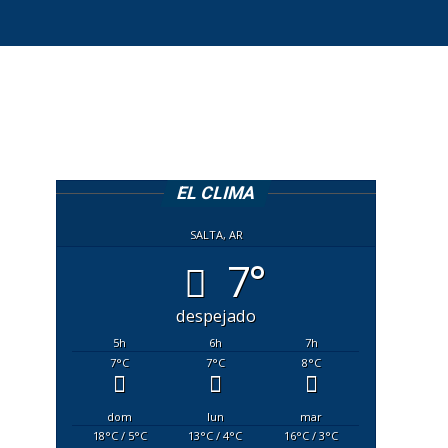
EL CLIMA
SALTA, AR
7°
despejado
5
h
6
h
7
h
7
°C
7
°C
8
°C
dom
lun
mar
18
°C
/ 5
°C
13
°C
/ 4
°C
16
°C
/ 3
°C