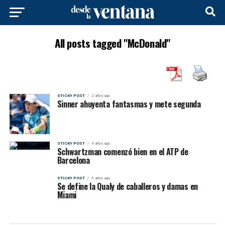
All posts tagged "McDonald"
STICKY POST
2 años ago
Sinner ahuyenta fantasmas y mete segunda
STICKY POST
4 años ago
Schwartzman comenzó bien en el ATP de
Barcelona
STICKY POST
5 años ago
Se define la Qualy de caballeros y damas en
Miami