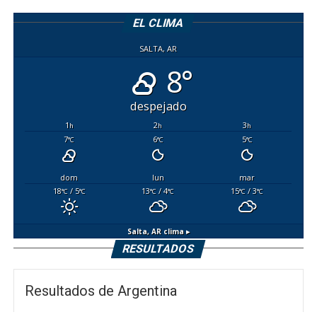
EL CLIMA
SALTA, AR
8°
despejado
1
2
3
h
h
h
7
6
5
°C
°C
°C
dom
lun
mar
18
/ 5
13
/ 4
15
/ 3
°C
°C
°C
°C
°C
°C
Salta, AR
clima ▸
RESULTADOS
Resultados de Argentina