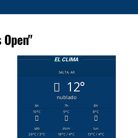
s Open"
EL CLIMA
SALTA, AR
12°
nublado
6
h
7
h
8
h
10
°C
9
°C
8
°C
sáb
dom
lun
26
°C
/ 3
°C
18
°C
/ 4
°C
13
°C
/ 4
°C