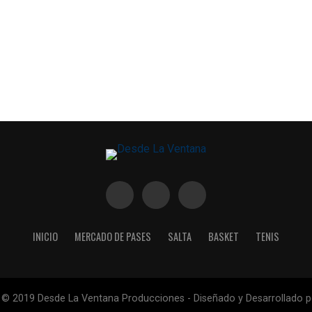
INICIO
MERCADO DE PASES
SALTA
BASKET
TENIS
 © 2019 Desde La Ventana Producciones - Diseñado y Desarrollado 