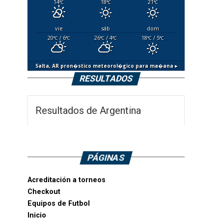
14
18
21
°C
°C
°C
vie
sáb
dom
20
/ 6
26
/ 4
18
/ 5
°C
°C
°C
°C
°C
°C
Salta, AR
pron�stico meteorol�gico para ma�ana ▸
RESULTADOS
Resultados de Argentina
PÁGINAS
Acreditación a torneos
Checkout
Equipos de Futbol
Inicio