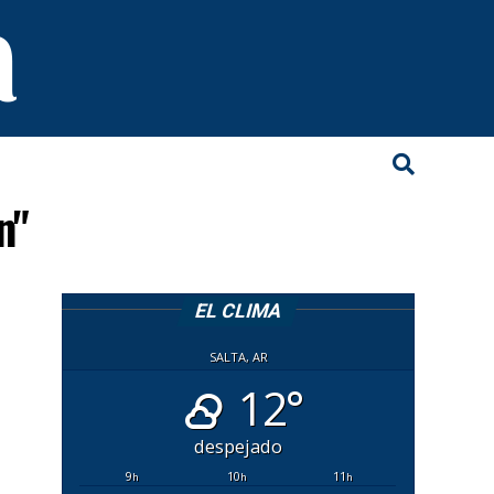
n"
EL CLIMA
SALTA, AR
12°
despejado
9
10
11
h
h
h