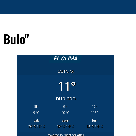
 Bulo"
EL CLIMA
SALTA, AR
11°
nublado
8
h
9
h
10
h
9
°C
10
°C
11
°C
sáb
dom
lun
26
°C
/ 3
°C
19
°C
/ 4
°C
13
°C
/ 4
°C
powered by
Weather Atlas