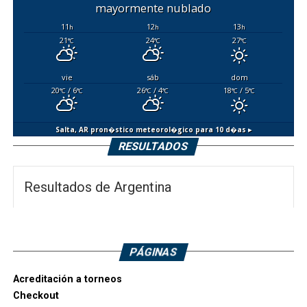
mayormente nublado
11
12
13
h
h
h
21
24
27
°C
°C
°C
vie
sáb
dom
20
/ 6
26
/ 4
18
/ 5
°C
°C
°C
°C
°C
°C
Salta, AR
pron�stico meteorol�gico para 10 d�as ▸
RESULTADOS
Resultados de Argentina
PÁGINAS
Acreditación a torneos
Checkout