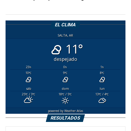
EL CLIMA
SALTA, AR
11°
despejado
23
0
1
h
h
h
10
9
8
°C
°C
°C
sáb
dom
lun
25
/ 3
18
/ 5
13
/ 4
°C
°C
°C
°C
°C
°C
powered by
Weather Atlas
RESULTADOS