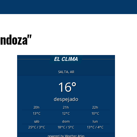
endoza"
EL CLIMA
SALTA, AR
16°
despejado
20
h
21
h
22
h
13
°C
12
°C
10
°C
sáb
dom
lun
25
°C
/ 3
°C
18
°C
/ 5
°C
13
°C
/ 4
°C
powered by
Weather Atlas