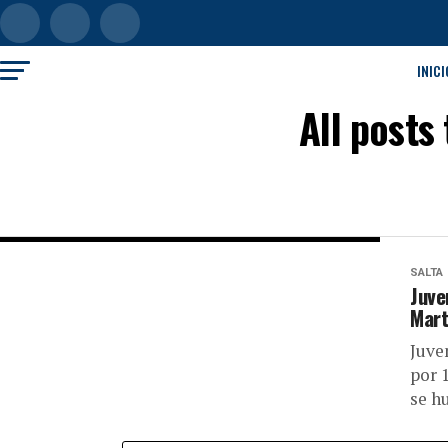
INICI
All posts
SALTA
Juve
Mart
Juve
por 
se h