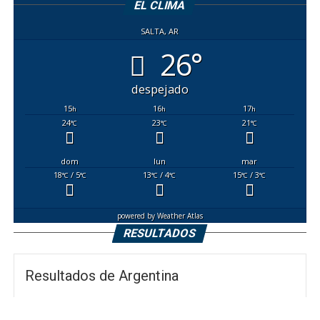
EL CLIMA
SALTA, AR
26°
despejado
15
16
17
h
h
h
24
23
21
°C
°C
°C
dom
lun
mar
18
/ 5
13
/ 4
15
/ 3
°C
°C
°C
°C
°C
°C
powered by
Weather Atlas
RESULTADOS
Resultados de Argentina