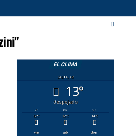
zini"
EL CLIMA
SALTA, AR
13°
despejado
7
8
9
h
h
h
12
12
14
°C
°C
°C
vie
sáb
dom