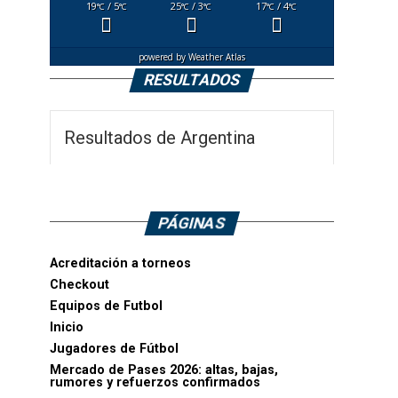
19
/ 5
25
/ 3
17
/ 4
°C
°C
°C
°C
°C
°C
powered by
Weather Atlas
RESULTADOS
Resultados de Argentina
PÁGINAS
Acreditación a torneos
Checkout
Equipos de Futbol
Inicio
Jugadores de Fútbol
Mercado de Pases 2026: altas, bajas,
rumores y refuerzos confirmados