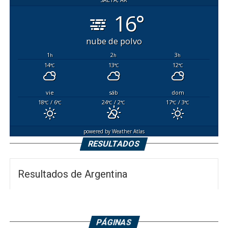
16°
nube de polvo
1
2
3
h
h
h
14
13
12
°C
°C
°C
vie
sáb
dom
18
/ 6
24
/ 2
17
/ 3
°C
°C
°C
°C
°C
°C
powered by
Weather Atlas
RESULTADOS
Resultados de Argentina
PÁGINAS