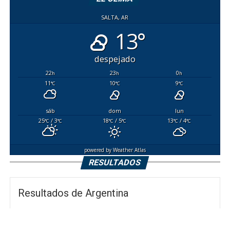
SALTA, AR
13°
despejado
22
23
0
h
h
h
11
10
9
°C
°C
°C
sáb
dom
lun
25
/ 3
18
/ 5
13
/ 4
°C
°C
°C
°C
°C
°C
powered by
Weather Atlas
RESULTADOS
Resultados de Argentina