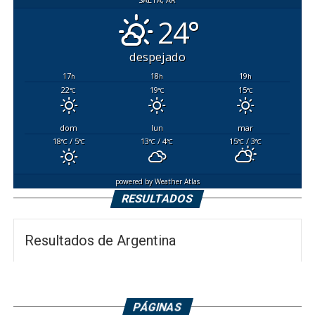
24°
despejado
17
18
19
h
h
h
22
19
15
°C
°C
°C
dom
lun
mar
18
/ 5
13
/ 4
15
/ 3
°C
°C
°C
°C
°C
°C
powered by
Weather Atlas
RESULTADOS
Resultados de Argentina
PÁGINAS