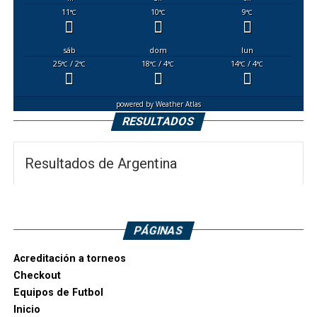
11
10
9
°C
°C
°C
sáb
dom
lun
25
/ 2
18
/ 4
14
/ 4
°C
°C
°C
°C
°C
°C
powered by
Weather Atlas
RESULTADOS
Resultados de Argentina
PÁGINAS
Acreditación a torneos
Checkout
Equipos de Futbol
Inicio