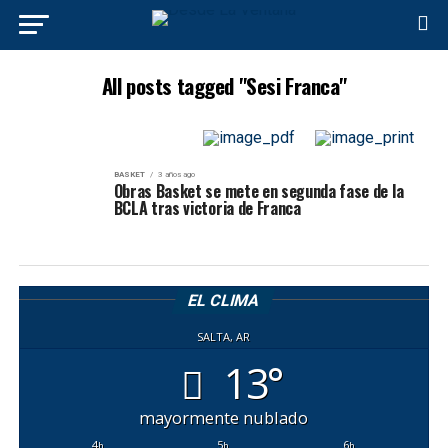
All posts tagged "Sesi Franca"
BASKET
3 años ago
Obras Basket se mete en segunda fase de la
BCLA tras victoria de Franca
EL CLIMA
SALTA, AR
13°
mayormente nublado
4
5
6
h
h
h