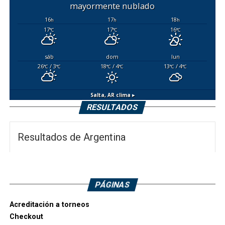
mayormente nublado
16
17
18
h
h
h
17
17
16
°C
°C
°C
sáb
dom
lun
26
/ 3
18
/ 4
13
/ 4
°C
°C
°C
°C
°C
°C
Salta, AR
clima ▸
RESULTADOS
Resultados de Argentina
PÁGINAS
Acreditación a torneos
Checkout