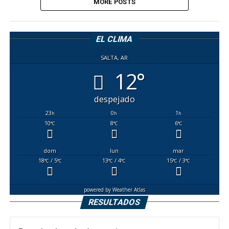
MORE POSTS
EL CLIMA
SALTA, AR
12°
despejado
23
0
1
h
h
h
10
8
6
°C
°C
°C
dom
lun
mar
18
/ 5
13
/ 4
15
/ 3
°C
°C
°C
°C
°C
°C
powered by
Weather Atlas
RESULTADOS