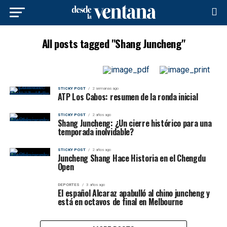
All posts tagged "Shang Juncheng"
STICKY POST
2 semanas ago
ATP Los Cabos: resumen de la ronda inicial
STICKY POST
2 años ago
Shang Juncheng: ¿Un cierre histórico para una
temporada inolvidable?
STICKY POST
2 años ago
Juncheng Shang Hace Historia en el Chengdu
Open
DEPORTES
3 años ago
El español Alcaraz apabulló al chino juncheng y
está en octavos de final en Melbourne