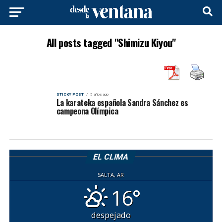
All posts tagged "Shimizu Kiyou"
STICKY POST
5 años ago
La karateka española Sandra Sánchez es
campeona Olímpica
EL CLIMA
SALTA, AR
16°
despejado