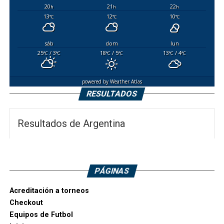
20
21
22
h
h
h
13
12
10
°C
°C
°C
sáb
dom
lun
25
/ 3
18
/ 5
13
/ 4
°C
°C
°C
°C
°C
°C
powered by
Weather Atlas
RESULTADOS
Resultados de Argentina
PÁGINAS
Acreditación a torneos
Checkout
Equipos de Futbol