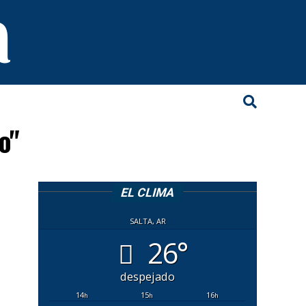
o"
EL CLIMA
SALTA, AR
26°
despejado
14
15
16
h
h
h