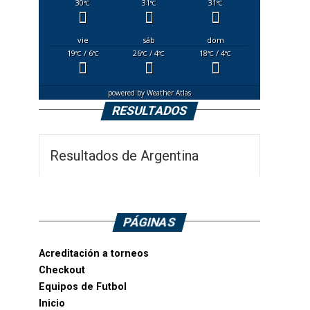
30
31
31
°C
°C
°C
vie
sáb
dom
19
/ 6
26
/ 4
18
/ 4
°C
°C
°C
°C
°C
°C
powered by
Weather Atlas
RESULTADOS
Resultados de Argentina
PÁGINAS
Acreditación a torneos
Checkout
Equipos de Futbol
Inicio