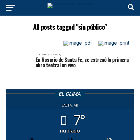
All posts tagged "sin público"
CULTURA
6 años ago
En Rosario de Santa Fe, se estrenó la primera
obra teatral en vivo
EL CLIMA
SALTA, AR
7°
nublado
10
11
12
h
h
h