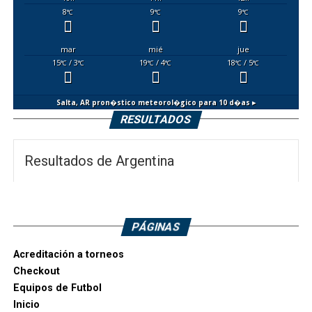
8
9
9
°C
°C
°C
mar
mié
jue
15
/ 3
19
/ 4
18
/ 5
°C
°C
°C
°C
°C
°C
Salta, AR
pron�stico meteorol�gico para 10 d�as ▸
RESULTADOS
Resultados de Argentina
PÁGINAS
Acreditación a torneos
Checkout
Equipos de Futbol
Inicio