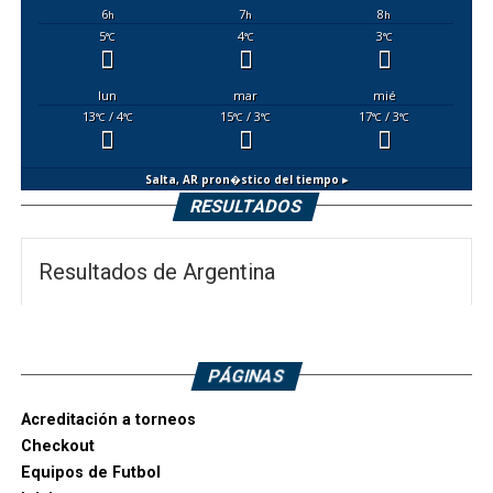
6
7
8
h
h
h
5
4
3
°C
°C
°C
lun
mar
mié
13
/ 4
15
/ 3
17
/ 3
°C
°C
°C
°C
°C
°C
Salta, AR
pron�stico del tiempo ▸
RESULTADOS
Resultados de Argentina
PÁGINAS
Acreditación a torneos
Checkout
Equipos de Futbol