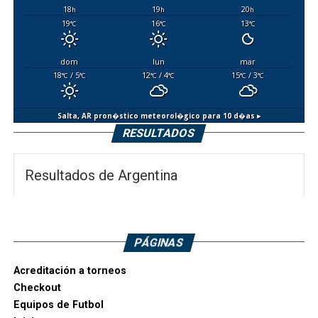
18
19
20
h
h
h
19
16
13
°C
°C
°C
dom
lun
mar
18
/ 5
12
/ 4
15
/ 3
°C
°C
°C
°C
°C
°C
Salta, AR
pron�stico meteorol�gico para 10 d�as ▸
RESULTADOS
Resultados de Argentina
PÁGINAS
Acreditación a torneos
Checkout
Equipos de Futbol