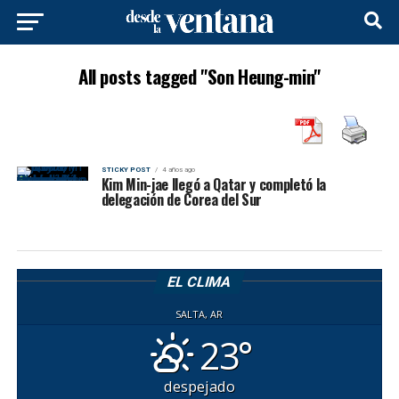
All posts tagged "Son Heung-min"
STICKY POST
4 años ago
Kim Min-jae llegó a Qatar y completó la
delegación de Corea del Sur
EL CLIMA
SALTA, AR
23°
despejado