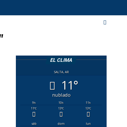
"
EL CLIMA
SALTA, AR
11°
nublado
9
10
11
h
h
h
11
13
13
°C
°C
°C
sáb
dom
lun