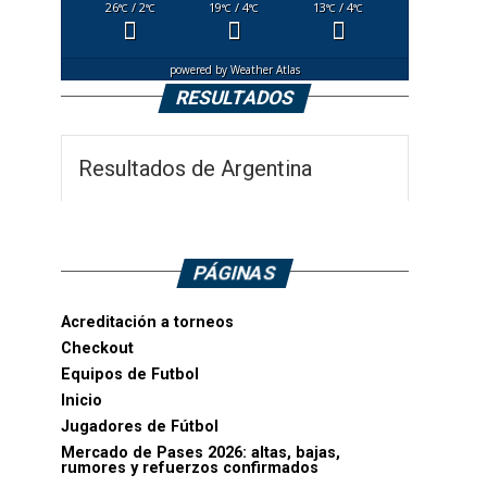
26
/ 2
19
/ 4
13
/ 4
°C
°C
°C
°C
°C
°C
powered by
Weather Atlas
RESULTADOS
Resultados de Argentina
PÁGINAS
Acreditación a torneos
Checkout
Equipos de Futbol
Inicio
Jugadores de Fútbol
Mercado de Pases 2026: altas, bajas,
rumores y refuerzos confirmados