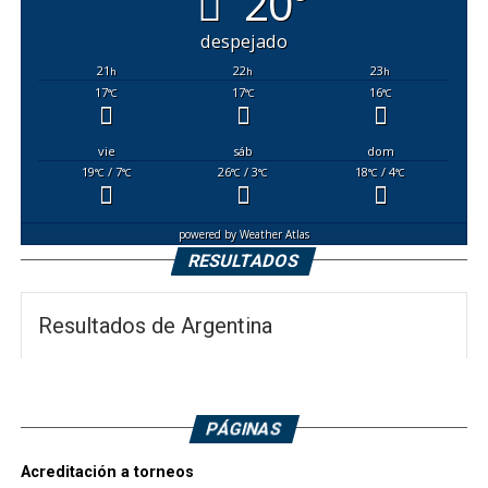
20°
despejado
21
22
23
h
h
h
17
17
16
°C
°C
°C
vie
sáb
dom
19
/ 7
26
/ 3
18
/ 4
°C
°C
°C
°C
°C
°C
powered by
Weather Atlas
RESULTADOS
Resultados de Argentina
PÁGINAS
Acreditación a torneos