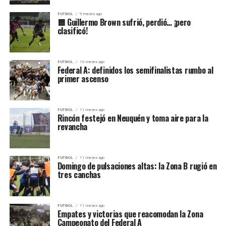
FUTBOL
9 meses ago
🟦 Guillermo Brown sufrió, perdió… ¡pero
clasificó!
FUTBOL
10 meses ago
Federal A: definidos los semifinalistas rumbo al
primer ascenso
FUTBOL
11 meses ago
Rincón festejó en Neuquén y toma aire para la
revancha
FUTBOL
11 meses ago
Domingo de pulsaciones altas: la Zona B rugió en
tres canchas
FUTBOL
11 meses ago
Empates y victorias que reacomodan la Zona
Campeonato del Federal A