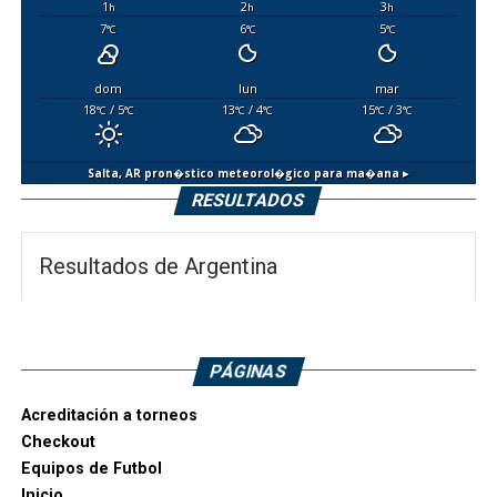
1
2
3
h
h
h
7
6
5
°C
°C
°C
dom
lun
mar
18
/ 5
13
/ 4
15
/ 3
°C
°C
°C
°C
°C
°C
Salta, AR
pron�stico meteorol�gico para ma�ana ▸
RESULTADOS
Resultados de Argentina
PÁGINAS
Acreditación a torneos
Checkout
Equipos de Futbol
Inicio