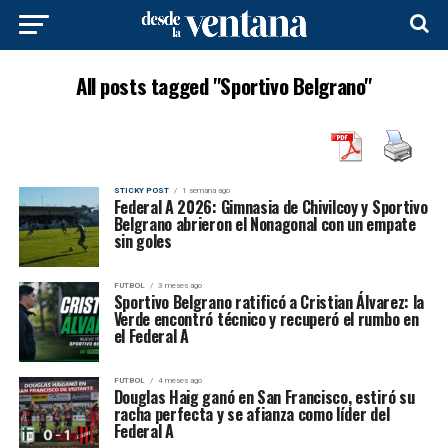
All posts tagged "Sportivo Belgrano"
STICKY POST
1 semana ago
Federal A 2026: Gimnasia de Chivilcoy y Sportivo
Belgrano abrieron el Nonagonal con un empate
sin goles
FUTBOL
3 meses ago
Sportivo Belgrano ratificó a Cristian Álvarez: la
Verde encontró técnico y recuperó el rumbo en
el Federal A
FUTBOL
4 meses ago
Douglas Haig ganó en San Francisco, estiró su
racha perfecta y se afianza como líder del
Federal A