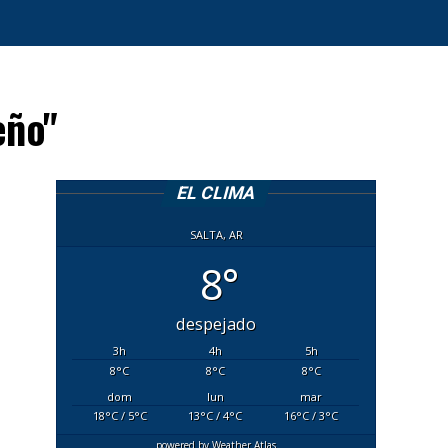
eño"
EL CLIMA
SALTA, AR
8°
despejado
3
h
4
h
5
h
8
°C
8
°C
8
°C
dom
lun
mar
18
°C
/ 5
°C
13
°C
/ 4
°C
16
°C
/ 3
°C
powered by
Weather Atlas